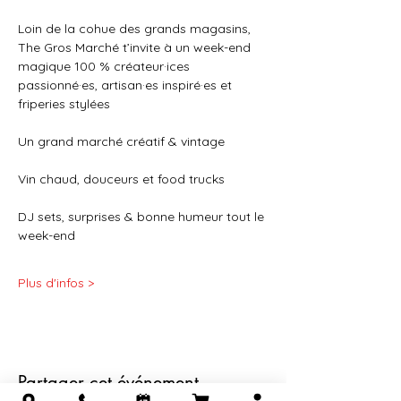
Loin de la cohue des grands magasins, 
The Gros Marché t’invite à un week-end 
magique 100 % créateur·ices 
passionné·es, artisan·es inspiré·es et 
friperies stylées
Un grand marché créatif & vintage
Vin chaud, douceurs et food trucks
DJ sets, surprises & bonne humeur tout le 
week-end
Plus d'infos >
Partager cet événement