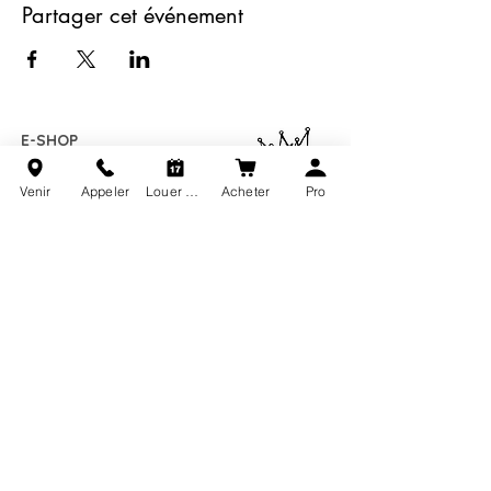
Partager cet événement
E-SHOP
Venir
Appeler
Louer une tireuse
Acheter
Pro
10 chemin de brimpond
45300 BOYNES
contact.brasseriedesmerveilles@gmail.com
06 52 13 07 79
HORAIRES DE LA BOUTIQUE
Lundi-Mardi.
9 h - 17 h 00
Mercredi
Fermé
Jeudi - Vendredi
9 h - 16 h 00
​Samedi - Dimanche
Fermé